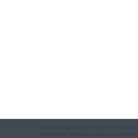
Mentions légales et politique de confidentiali
Réalis’Avenir donne du sens à vos transitions