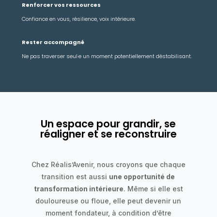
Renforcer vos ressources
Confiance en vous, résilience, voix intérieure.
Rester accompagné
Ne pas traverser seul·e un moment potentiellement déstabilisant.
Un espace pour grandir, se
réaligner et se reconstruire
Chez Réalis’Avenir, nous croyons que chaque
transition est aussi
une opportunité de
transformation intérieure
. Même si elle est
douloureuse ou floue, elle peut devenir un
moment fondateur, à condition d’être