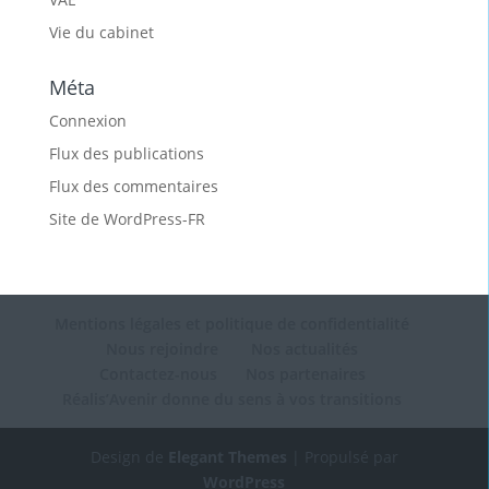
Vie du cabinet
Méta
Connexion
Flux des publications
Flux des commentaires
Site de WordPress-FR
Mentions légales et politique de confidentialité
Nous rejoindre
Nos actualités
Contactez-nous
Nos partenaires
Réalis’Avenir donne du sens à vos transitions
Design de
Elegant Themes
| Propulsé par
WordPress