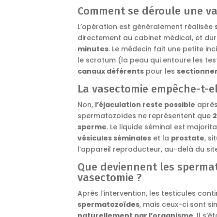
Comment se déroule une va
L’opération est généralement réalisée
directement au cabinet médical, et d
minutes
. Le médecin fait une petite in
le scrotum (la peau qui entoure les tes
canaux déférents
pour les
sectionne
La vasectomie empêche-t-ell
Non,
l’éjaculation reste possible
après
spermatozoïdes ne représentent que
2
sperme
. Le liquide séminal est majorit
vésicules séminales
et la
prostate
, s
l’appareil reproducteur, au-delà du sit
Que deviennent les spermat
vasectomie ?
Après l’intervention, les testicules con
spermatozoïdes
, mais ceux-ci sont 
naturellement par l’organisme
. Il s’