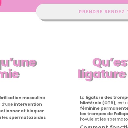
PRENDRE RENDEZ
qu’une
Qu’es
mie
ligature
La
ligature des tromp
rilisation masculine
bilatérale (OTB)
, est
t d’une
intervention
féminine permanent
ectionner et bloquer
les trompes de Fallop
i les
spermatozoïdes
l’ovule et les spermat
Comment fonctio