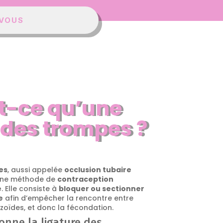
-VOUS
t-ce qu’une
 des trompes ?
es
, aussi appelée
occlusion tubaire
 une méthode de
contraception
e
. Elle consiste à
bloquer ou sectionner
e
afin d’empêcher la rencontre entre
ozoïdes, et donc la fécondation.
nne la ligature des