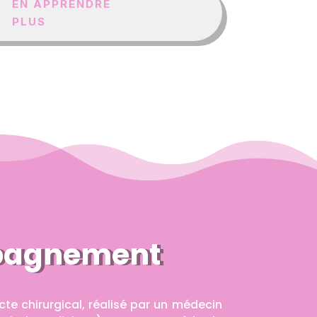
EN APPRENDRE
PLUS
pagnement
cte chirurgical, réalisé par un médecin