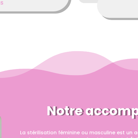
US
Notre accom
La stérilisation féminine ou masculine est un a