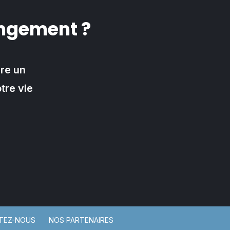
angement ?
ire un
tre vie
TEZ-NOUS
NOS PARTENAIRES