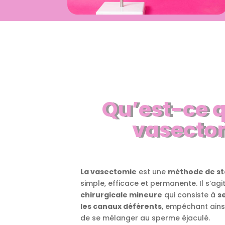
Qu’est-ce 
vasecto
La vasectomie
est une
méthode de sté
simple, efficace et permanente. Il s’agi
chirurgicale mineure
qui consiste à
s
les canaux déférents
, empêchant ains
de se mélanger au sperme éjaculé.