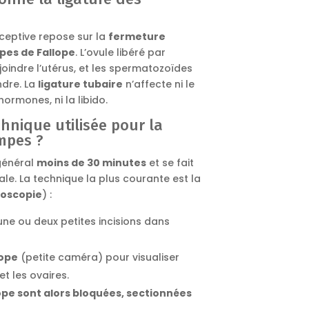
eptive repose sur la
fermeture
pes de Fallope
. L’ovule libéré par
ejoindre l’utérus, et les spermatozoïdes
ndre. La
ligature tubaire
n’affecte ni le
hormones, ni la libido.
chnique utilisée pour la
mpes ?
 général
moins de 30 minutes
et se fait
le. La technique la plus courante est la
roscopie
) :
 une ou deux petites incisions dans
ope
(petite caméra) pour visualiser
et les ovaires.
pe sont alors bloquées, sectionnées