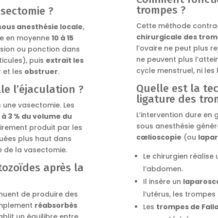
trompes ?
sectomie ?
Cette méthode contrac
sous anesthésie locale
,
chirurgicale des trom
ure en moyenne
10 à 15
l’ovaire ne peut plus r
cision ou ponction dans
ne peuvent plus l’attei
ticules), puis
extrait les
cycle menstruel, ni les 
r
et les
obstruer
.
Quelle est la te
e l’éjaculation ?
ligature des tro
 une vasectomie. Les
L’intervention dure en
 à 3 % du volume du
sous anesthésie généra
airement produit par les
cœlioscopie
(ou
lapa
ituées plus haut dans
e de la vasectomie.
Le chirurgien réalise
ozoïdes après la
l’abdomen.
Il insère un
laparosc
tinuent de produire des
l’utérus, les trompes 
simplement
réabsorbés
Les
trompes de Fallo
établit un équilibre entre