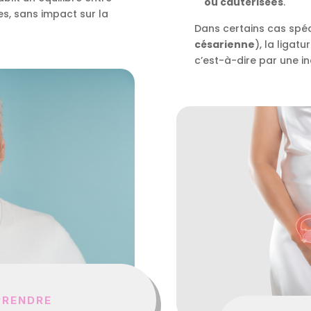
ou cautérisées
.
les, sans impact sur la
Dans certains cas spéc
césarienne
), la ligat
c’est-à-dire par une in
PRENDRE