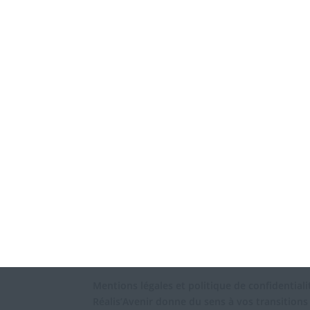
Mentions légales et politique de confidentiali
Réalis’Avenir donne du sens à vos transitions